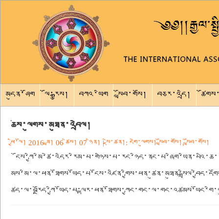
རྒྱལ་སྤྱིའི་བོད་ཀྱི་རིས་མེད་ཆོས་བརྒྱུད་མཐུན་ཚོགས།
རིས་མེད་ཆོས་བརྒྱུད།
མདུན་ཤོག
ལོ་རྒྱུས།
བཀའ་ཡིག
སློབ་གསོ།
བཅར་འདྲི།
ཚོགས
ཆོས་ལུགས་མཐུན་འབྲེལ།
ཕྱི་ལོ། 2016 ཟླ། 06 ཚེས། 07 ཉིན།
| སྡེ་ཚན།:
དགེ་ལུགས། སློབ་གསོ།
,
སློབ་གསོ།
ངོས་ཀྱི་མི་ཚེ་འདིར་རིམ་པ་གཉིས་པ་རང་ཉིད་ནང་པ་ཞིག་ཡིན་པའི་ཆ
མས་མི་ལ་ཕན་ཐོགས་ཡོད་པ་ངོས་འཛིན་གྱིས་ཕན་ཚུན་མཐུན་སྒྲིལ་བྱེད་དགོ
ཚད་ལ་བརྗོད་ཀྱི་ཡོད་པ་ལྟར་ཕན་ཐོགས་ཀྱང་གང་ལ་གང་འཚམས་ཡོང་གི་